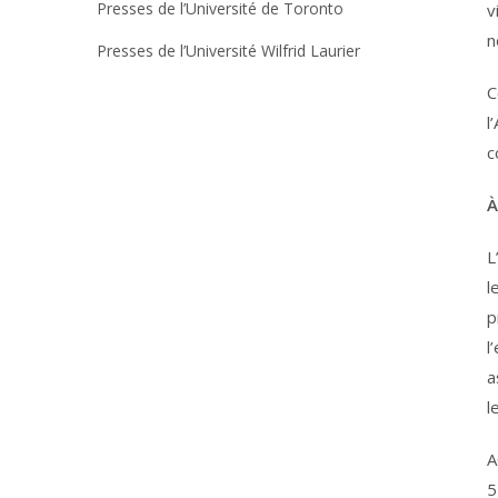
Presses de l’Université de Toronto
v
n
Presses de l’Université Wilfrid Laurier
C
l
c
À
L
l
p
l
a
l
A
5