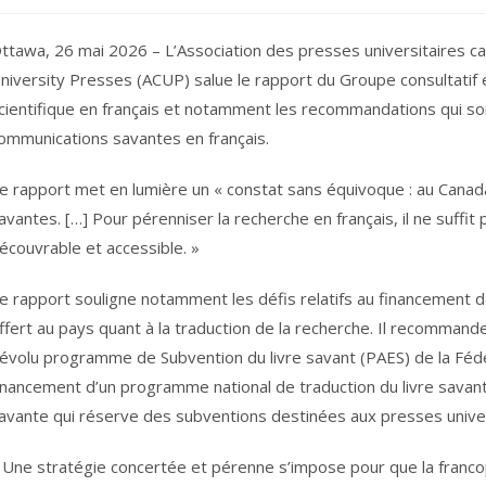
ttawa, 26 mai 2026 – L’Association des presses universitaires c
niversity Presses (ACUP) salue le rapport du Groupe consultatif ex
cientifique en français et notamment les recommandations qui son
ommunications savantes en français.
e rapport met en lumière un « constat sans équivoque : au Canad
avantes. […] Pour pérenniser la recherche en français, il ne suffit pa
écouvrable et accessible. »
e rapport souligne notamment les défis relatifs au financement de 
ffert au pays quant à la traduction de la recherche. Il recommand
évolu programme de Subvention du livre savant (PAES) de la Féd
inancement d’un programme national de traduction du livre savant 
avante qui réserve des subventions destinées aux presses univers
 Une stratégie concertée et pérenne s’impose pour que la franco