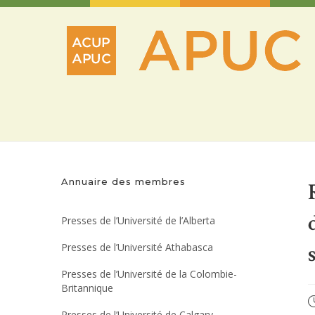
Aller
au
contenu
Annuaire des membres
Presses de l’Université de l’Alberta
Presses de l’Université Athabasca
Presses de l’Université de la Colombie-
Britannique
P
Presses de l’Université de Calgary
p