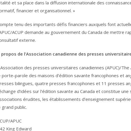
italité et sa place dans la diffusion internationale des connaissances
ormatif, financier et organisationnel. »
ompte tenu des importants défis financiers auxquels font actuell
’APUC/ACUP demande au gouvernement du Canada de mettre ra
onsultatif externe.
 propos de l’Association canadienne des presses universitair
’Association des presses universitaires canadiennes (APUC)/The 
e porte-parole des maisons d’édition savante francophones et a
resses bilingues, quatre presses francophones et 11 presses an
’échange d’idées sur l’édition savante au Canada et constitue une s
ssociations érudites, les établissements d’enseignement supérie
e grand public.
CUP/APUC
42 King Edward